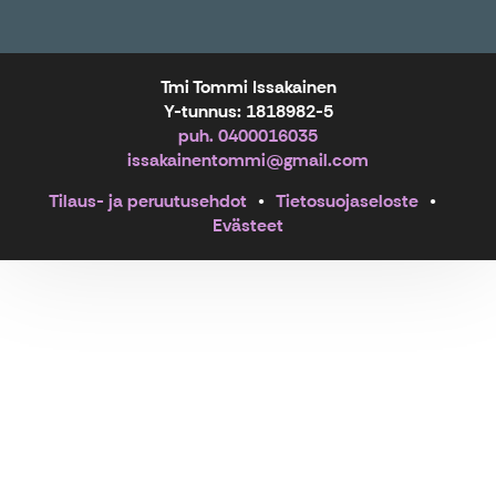
Tmi Tommi Issakainen
Y-tunnus: 1818982-5
puh. 0400016035
issakainentommi@gmail.com
Tilaus- ja peruutusehdot
Tietosuojaseloste
Evästeet